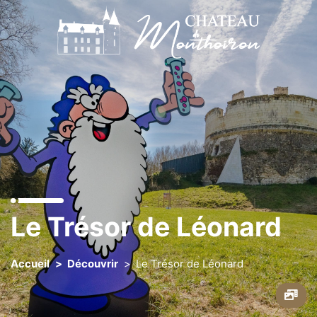
Découvrir
Préparer ma visite
Contact
Groupes / Scolaires
Espace Presse
Je soutiens Monthoiron
Le Trésor de Léonard
Accueil
Découvrir
Le Trésor de Léonard