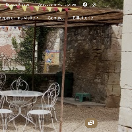
Espace Presse
Je soutiens Monthoiron
réparer ma visite
Contact
Billetterie