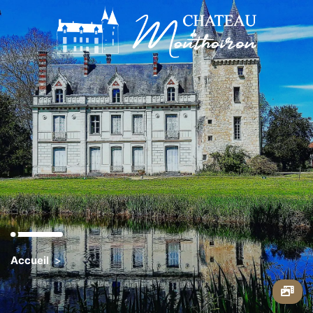
Découvrir
Préparer ma visite
Contact
Groupes / Scolaires
Espace Presse
Je soutiens Monthoiron
Accueil