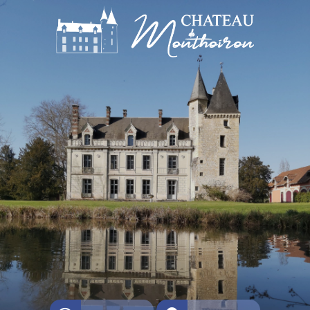
Découvrir
Préparer ma visite
Contact
Groupes / Scolaires
Espace Presse
Je soutiens Monthoiron